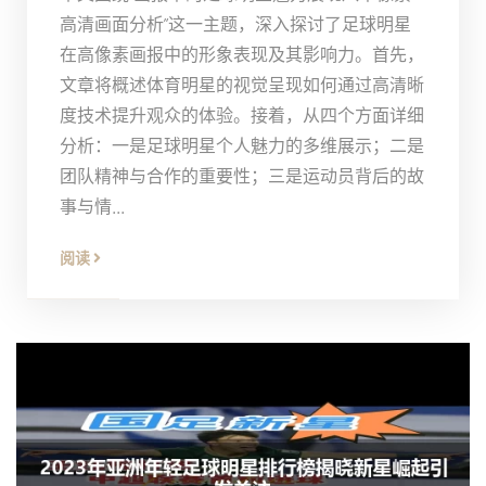
高清画面分析”这一主题，深入探讨了足球明星
在高像素画报中的形象表现及其影响力。首先，
文章将概述体育明星的视觉呈现如何通过高清晰
度技术提升观众的体验。接着，从四个方面详细
分析：一是足球明星个人魅力的多维展示；二是
团队精神与合作的重要性；三是运动员背后的故
事与情...
阅读