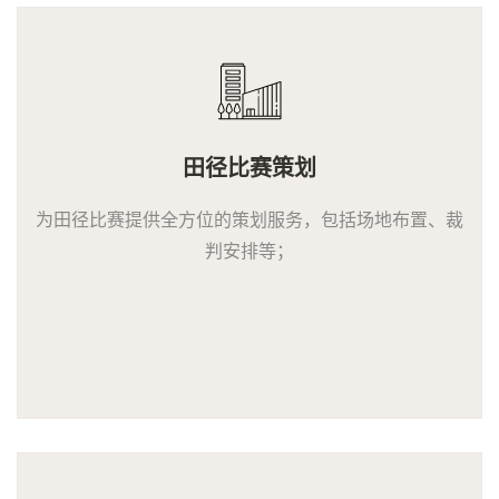
田径比赛策划
为田径比赛提供全方位的策划服务，包括场地布置、裁
判安排等；