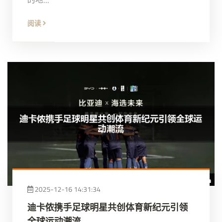
阅读
2025-12-16 14:31:34
迪卡侬携手足球明星共创体育新纪元引领
全球运动潮流