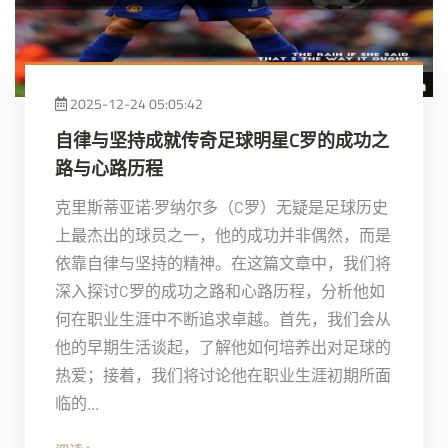
2025-12-24 05:05:42
自律与坚持成就传奇足球明星C罗的成功之
路与心路历程
克里斯蒂亚诺·罗纳尔多（C罗）无疑是足球历史
上最杰出的球员之一，他的成功并非偶然，而是
依靠自律与坚持的精神。在这篇文章中，我们将
深入探讨C罗的成功之路和心路历程，分析他如
何在职业生涯中不断追求卓越。首先，我们会从
他的早期生活谈起，了解他如何培养出对足球的
热爱；接着，我们将讨论他在职业生涯初期所面
临的...