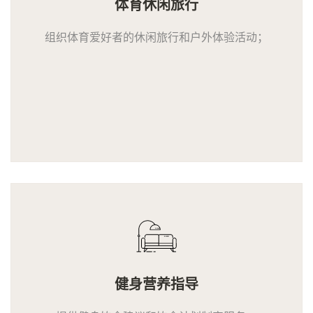
体育休闲旅行
组织体育爱好者的休闲旅行和户外体验活动；
健身营养指导