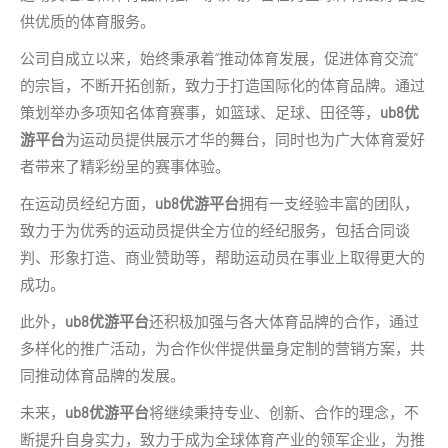
供优质的体育服务。
公司自成立以来，始终秉承着“推动体育发展，促进体育交流”
的宗旨，不断开拓创新，致力于打造国际化的体育品牌。通过
策划举办多项知名体育赛事，如篮球、足球、田径等，
ub8优
游平台
为运动员提供展示才华的舞台，同时也为广大体育爱好
者带来了精彩纷呈的赛事体验。
在运动员经纪方面，
ub8优游平台
拥有一支经验丰富的团队，
致力于为优秀的运动员提供全方位的经纪服务，包括合同谈
判、形象打造、商业赞助等，帮助运动员在事业上取得更大的
成功。
此外，
ub8优游平台
还积极加强与各大体育品牌的合作，通过
多样化的推广活动，为合作伙伴提供量身定制的营销方案，共
同推动体育品牌的发展。
未来，
ub8优游平台
将继续秉持专业、创新、合作的理念，不
断提升自身实力，致力于成为全球体育产业的领军企业，为推