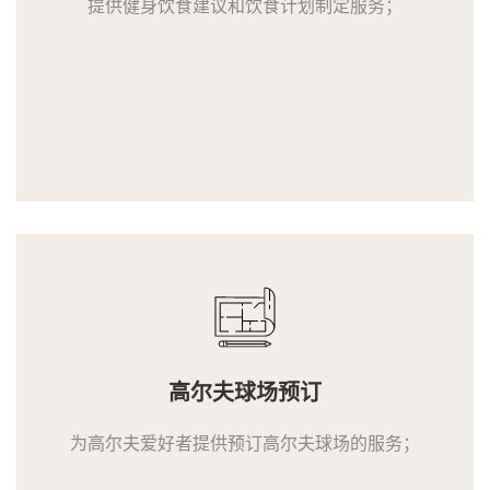
提供健身饮食建议和饮食计划制定服务；
高尔夫球场预订
为高尔夫爱好者提供预订高尔夫球场的服务；